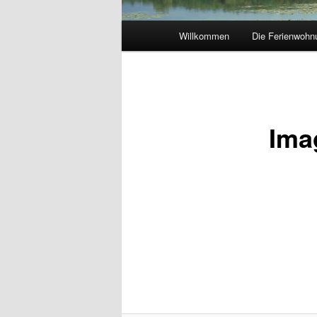
Hauptmenü
Willkommen
Die Ferienwohn
Ima